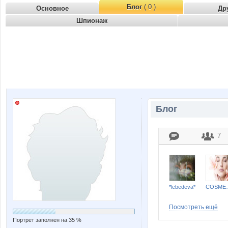
Блог
( 0 )
Основное
Др
Шпионаж
Блог
7
*lebedeva*
COSM
Посмотреть ещё
Портрет заполнен на 35 %