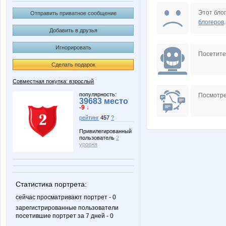
TATAYNA
Tredda
Этот блог
Отправить приватное сообщение
блогеров
.
Добавить в друзья
Игнорировать
missVIP
sparro
Посетит
Сделать подарок
Совместная покупка: взрослый
Майя!
Ника52
популярность:
Посмотре
39683 место
-9 ↓
рейтинг
457
?
Привилегированный
пользователь
2
уровня
Статистика портрета:
сейчас просматривают портрет - 0
зарегистрированные пользователи
посетившие портрет за 7 дней - 0