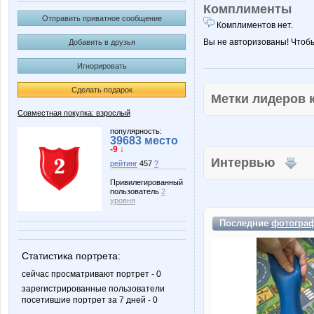
Комплименты
Отправить приватное сообщение
Комплиментов нет.
Вы не авторизованы! Чтоб
Добавить в друзья
Игнорировать
Сделать подарок
Метки лидеров
Совместная покупка: взрослый
популярность:
39683 место
-9 ↓
Интервью
рейтинг
457
?
Привилегированный
пользователь
2
уровня
Последние
фотогра
Статистика портрета:
сейчас просматривают портрет - 0
зарегистрированные пользователи
посетившие портрет за 7 дней - 0